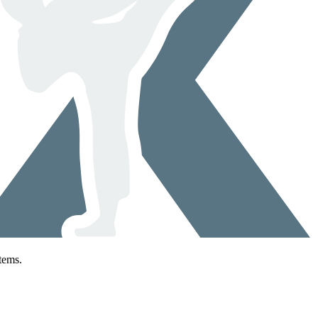
tems.