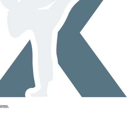
tems.