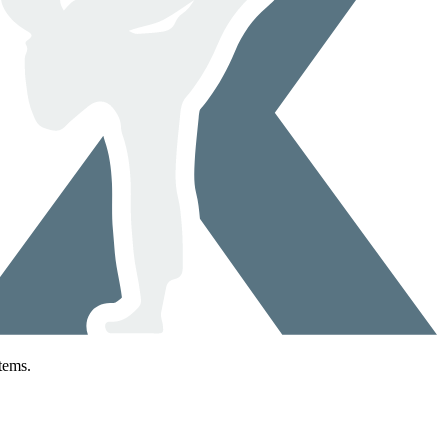
tems.