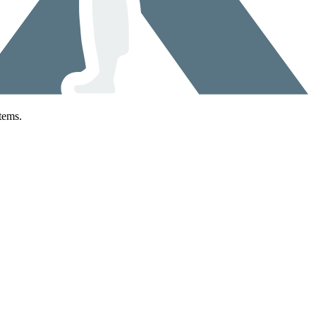
tems.