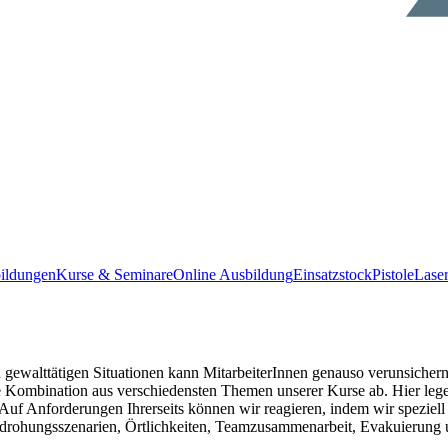
ildungen
Kurse & Seminare
Online Ausbildung
Einsatzstock
Pistole
Lase
 gewalttätigen Situationen kann MitarbeiterInnen genauso verunsicher
 Kombination aus verschiedensten Themen unserer Kurse ab. Hier lege
n. Auf Anforderungen Ihrerseits können wir reagieren, indem wir spezie
, Bedrohungsszenarien, Örtlichkeiten, Teamzusammenarbeit, Evakuierun