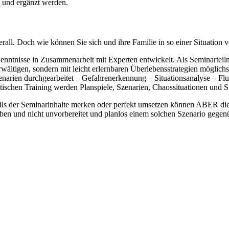
n und ergänzt werden.
erall. Doch wie können Sie sich und ihre Familie in so einer Situation v
nntnisse in Zusammenarbeit mit Experten entwickelt. Als Seminarteilneh
rwältigen, sondern mit leicht erlernbaren Überlebensstrategien möglich
arien durchgearbeitet – Gefahrenerkennung – Situationsanalyse – Fluc
tischen Training werden Planspiele, Szenarien, Chaossituationen und S
ils der Seminarinhalte merken oder perfekt umsetzen können ABER die 
aben und nicht unvorbereitet und planlos einem solchen Szenario gegen