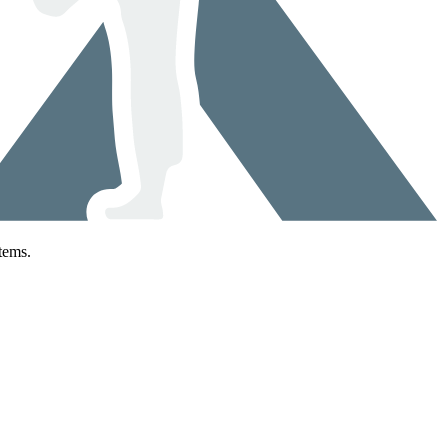
tems.