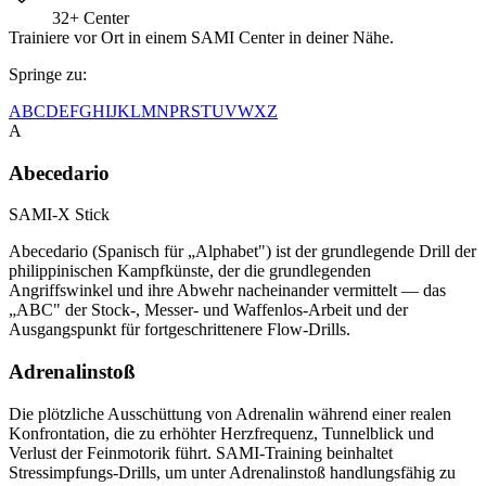
32+
Center
Trainiere vor Ort in einem SAMI Center in deiner Nähe.
Springe zu
:
A
B
C
D
E
F
G
H
I
J
K
L
M
N
P
R
S
T
U
V
W
X
Z
A
Abecedario
SAMI-X Stick
Abecedario (Spanisch für „Alphabet") ist der grundlegende Drill der
philippinischen Kampfkünste, der die grundlegenden
Angriffswinkel und ihre Abwehr nacheinander vermittelt — das
„ABC" der Stock-, Messer- und Waffenlos-Arbeit und der
Ausgangspunkt für fortgeschrittenere Flow-Drills.
Adrenalinstoß
Die plötzliche Ausschüttung von Adrenalin während einer realen
Konfrontation, die zu erhöhter Herzfrequenz, Tunnelblick und
Verlust der Feinmotorik führt. SAMI-Training beinhaltet
Stressimpfungs-Drills, um unter Adrenalinstoß handlungsfähig zu