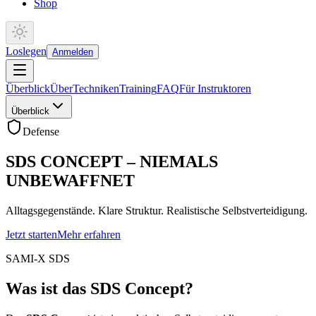
Shop
Loslegen
Anmelden
Überblick
Über
Techniken
Training
FAQ
Für Instruktoren
Überblick
Defense
SDS CONCEPT – NIEMALS
UNBEWAFFNET
Alltagsgegenstände. Klare Struktur. Realistische Selbstverteidigung.
Jetzt starten
Mehr erfahren
SAMI-X SDS
Was ist das SDS Concept?