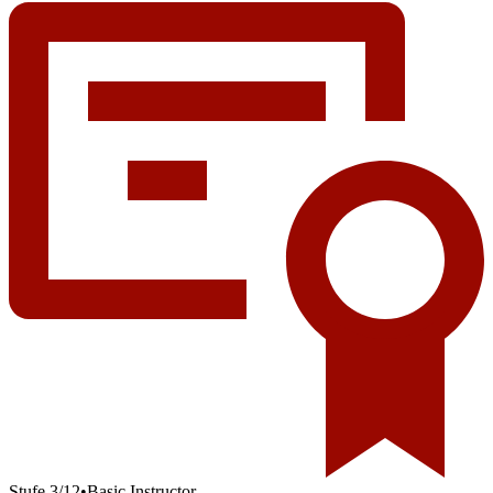
Stufe
3
/
12
•
Basic Instructor