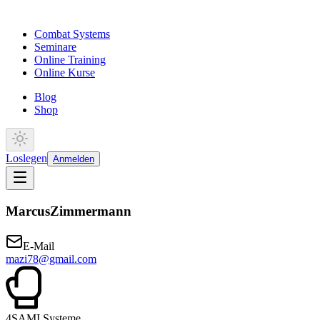
Combat Systems
Seminare
Online Training
Online Kurse
Blog
Shop
Loslegen
Anmelden
Marcus
Zimmermann
E-Mail
mazi78@gmail.com
4
SAMI Systeme