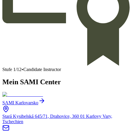
Stufe
1
/
12
•
Candidate Instructor
Mein SAMI Center
SAMI Karlovarsko
Stará Kysibelská 645/71, Drahovice, 360 01 Karlovy Vary,
Tschechien