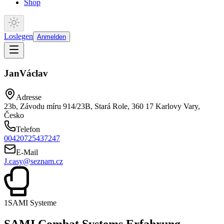
Shop
Loslegen
Anmelden
Jan
Václav
Adresse
23b, Závodu míru 914/23B, Stará Role, 360 17 Karlovy Vary,
Česko
Telefon
00420725437247
E-Mail
J.casy@seznam.cz
1
SAMI Systeme