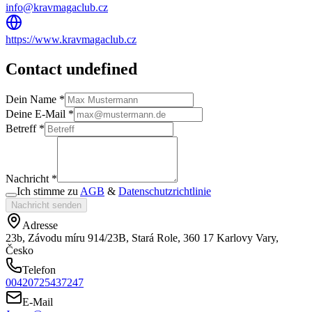
info@kravmagaclub.cz
https://www.kravmagaclub.cz
Contact undefined
Dein Name *
Deine E-Mail *
Betreff *
Nachricht *
Ich stimme zu
AGB
&
Datenschutzrichtlinie
Nachricht senden
Adresse
23b, Závodu míru 914/23B, Stará Role, 360 17 Karlovy Vary,
Česko
Telefon
00420725437247
E-Mail