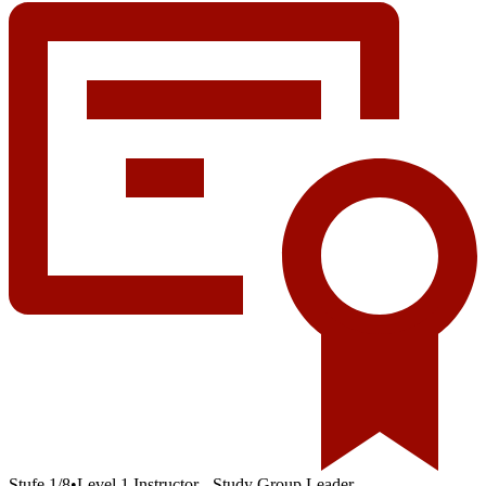
Stufe
1
/
8
•
Level 1 Instructor - Study Group Leader