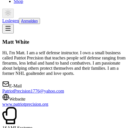
Shop
Loslegen
Anmelden
Matt
White
Hi, I'm Matt. I am a self defense instructor. I own a small business
called Patriot Precision that teaches people self defense ranging from
firearms, less lethal and hand to hand combatives. I am passionate
about helping others protect themselves and their families. I am a
former NHL goaltender and love sports.
E-Mail
PatriotPrecision1776@yahoo.com
Webseite
www.patriotprecision.org
1
SAMI Systeme