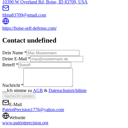
10390 W Overland Rd, Boise, ID 83709, USA
fdma83709@gmail.com
https://boise-self-defense.com/
Contact undefined
Dein Name *
Deine E-Mail *
Betreff *
Nachricht *
Ich stimme zu
AGB
&
Datenschutzrichtlinie
Nachricht senden
E-Mail
PatriotPrecision1776@yahoo.com
Webseite
www.patriotprecision.org