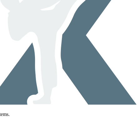
tems.