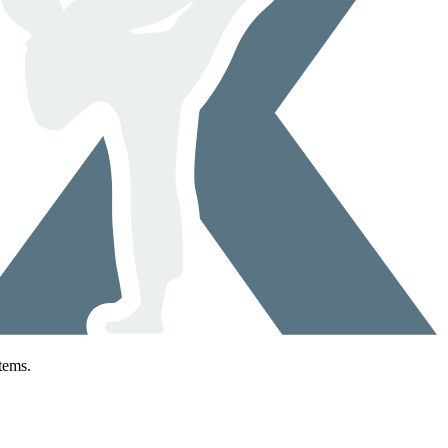
tems.