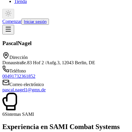
Tienda
Comenzar
Iniciar sesión
Pascal
Nagel
Dirección
Donaustraße.83 Hof 2 /Aufg.3, 12043 Berlin, DE
Teléfono
00491732361852
Correo electrónico
pascal.nagel1@gmx.de
6
Sistemas SAMI
Experiencia en SAMI Combat Systems