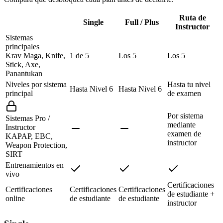
Ruta de
Single
Full / Plus
Instructor
Sistemas
principales
Krav Maga, Knife,
1 de 5
Los 5
Los 5
Stick, Axe,
Panantukan
Niveles por sistema
Hasta tu nivel
Hasta Nivel 6
Hasta Nivel 6
principal
de examen
Por sistema
Sistemas Pro /
mediante
Instructor
examen de
KAPAP, EBC,
instructor
Weapon Protection,
SIRT
Entrenamientos en
vivo
Certificaciones
Certificaciones
Certificaciones
Certificaciones
de estudiante +
online
de estudiante
de estudiante
instructor