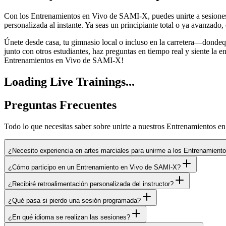
Con los Entrenamientos en Vivo de SAMI-X, puedes unirte a sesiones i
personalizada al instante. Ya seas un principiante total o ya avanzado
Únete desde casa, tu gimnasio local o incluso en la carretera—dondequ
junto con otros estudiantes, haz preguntas en tiempo real y siente la en
Entrenamientos en Vivo de SAMI-X!
Loading Live Trainings...
Preguntas Frecuentes
Todo lo que necesitas saber sobre unirte a nuestros Entrenamientos 
¿Necesito experiencia en artes marciales para unirme a los Entrenamient
¿Cómo participo en un Entrenamiento en Vivo de SAMI-X?
¿Recibiré retroalimentación personalizada del instructor?
¿Qué pasa si pierdo una sesión programada?
¿En qué idioma se realizan las sesiones?