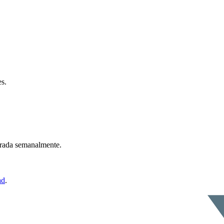
es.
ntrada semanalmente.
ad
.