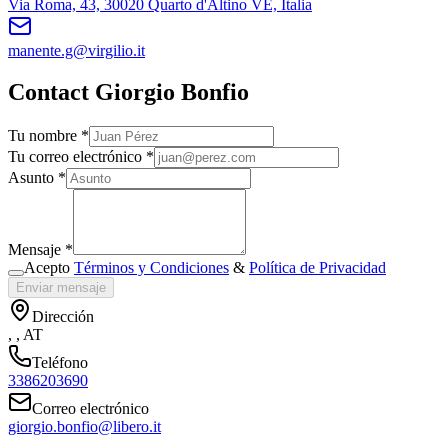
Via Roma, 43, 30020 Quarto d'Altino VE, Italia
manente.g@virgilio.it
Contact Giorgio Bonfio
Tu nombre *
Tu correo electrónico *
Asunto *
Mensaje *
Acepto
Términos y Condiciones
&
Política de Privacidad
Enviar mensaje
Dirección
, , AT
Teléfono
3386203690
Correo electrónico
giorgio.bonfio@libero.it