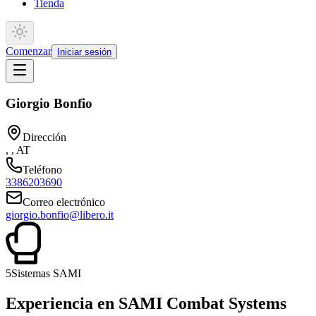
Tienda
Comenzar
Iniciar sesión
Giorgio Bonfio
Dirección
, , AT
Teléfono
3386203690
Correo electrónico
giorgio.bonfio@libero.it
5
Sistemas SAMI
Experiencia en SAMI Combat Systems