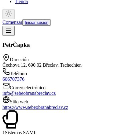
Tienda
Comenzar
Iniciar sesión
Petr
Čapka
Dirección
Čechova 12, 690 02 Břeclav, Tschechien
Teléfono
606707376
Correo electrónico
info@sebeobranabreclav.cz
Sitio web
https://www.sebeobranabreclav.cz
1
Sistemas SAMI