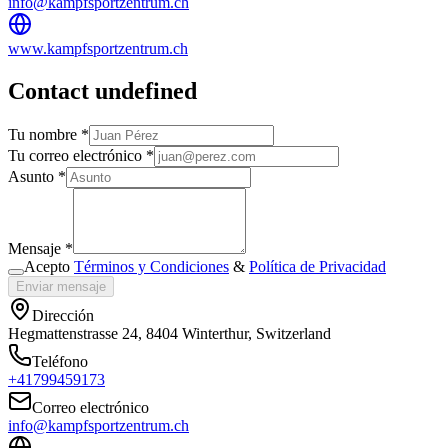
info@kampfsportzentrum.ch
www.kampfsportzentrum.ch
Contact undefined
Tu nombre *
Tu correo electrónico *
Asunto *
Mensaje *
Acepto
Términos y Condiciones
&
Política de Privacidad
Enviar mensaje
Dirección
Hegmattenstrasse 24, 8404 Winterthur, Switzerland
Teléfono
+41799459173
Correo electrónico
info@kampfsportzentrum.ch