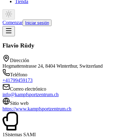
Tienda
Comenzar
Iniciar sesión
Flavio
Rüdy
Dirección
Hegmattenstrasse 24, 8404 Winterthur, Switzerland
Teléfono
+41799459173
Correo electrónico
info@kampfsportzentrum.ch
Sitio web
https://www.kampfsportzentrum.ch
1
Sistemas SAMI