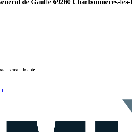
néral de Gaulle 69260 Charbonnières-les-
ntrada semanalmente.
ad
.