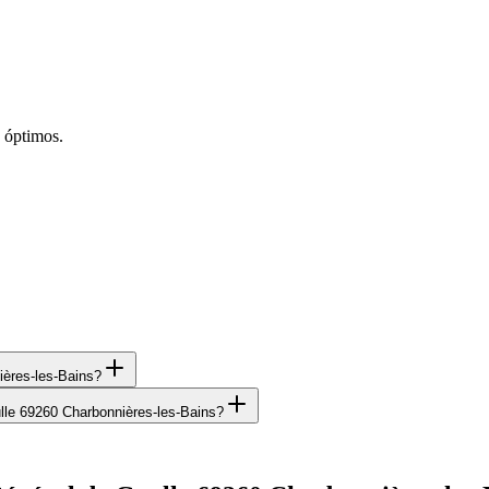
 óptimos.
ères-les-Bains?
le 69260 Charbonnières-les-Bains?