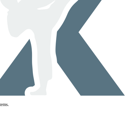
tems.