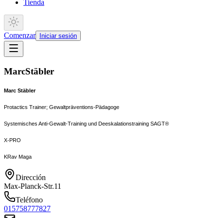
Tienda
Comenzar
Iniciar sesión
Marc
Stäbler
Marc Stäbler
Protactics Trainer; Gewaltpräventions-Pädagoge
Systemisches Anti-Gewalt-Training und Deeskalationstraining SAGT®
X-PRO
KRav Maga
Dirección
Max-Planck-Str.11
Teléfono
015758777827