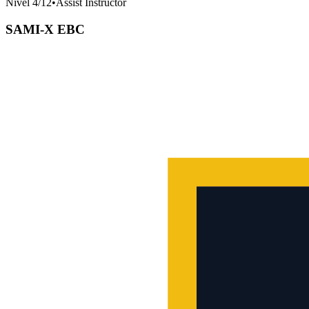
Nivel
4
/
12
•
Assist Instructor
SAMI-X EBC