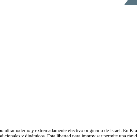
o ultramoderno y extremadamente efectivo originario de Israel. En Kr
ionales y dinámicos. Esta libertad para improvisar permite una rápida