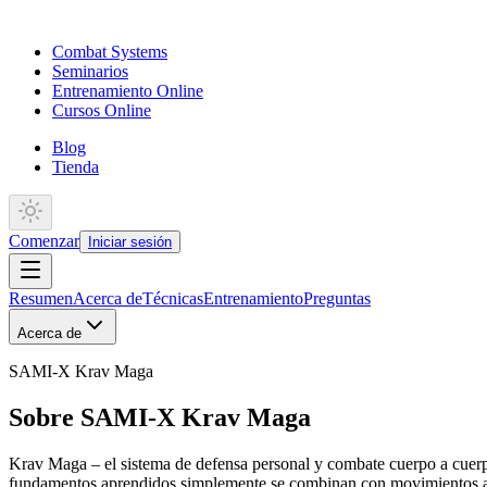
Combat Systems
Seminarios
Entrenamiento Online
Cursos Online
Blog
Tienda
Comenzar
Iniciar sesión
Resumen
Acerca de
Técnicas
Entrenamiento
Preguntas
Acerca de
SAMI-X Krav Maga
Sobre SAMI-X Krav Maga
Krav Maga – el sistema de defensa personal y combate cuerpo a cuerp
fundamentos aprendidos simplemente se combinan con movimientos adic