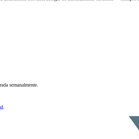
ntrada semanalmente.
ad
.