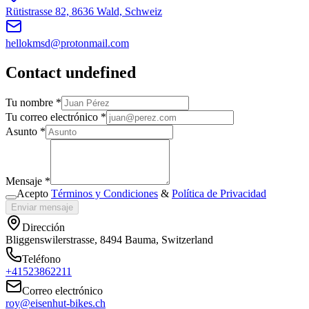
Rütistrasse 82, 8636 Wald, Schweiz
hellokmsd@protonmail.com
Contact undefined
Tu nombre *
Tu correo electrónico *
Asunto *
Mensaje *
Acepto
Términos y Condiciones
&
Política de Privacidad
Enviar mensaje
Dirección
Bliggenswilerstrasse, 8494 Bauma, Switzerland
Teléfono
+41523862211
Correo electrónico
roy@eisenhut-bikes.ch